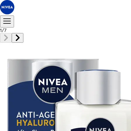
1
/
7