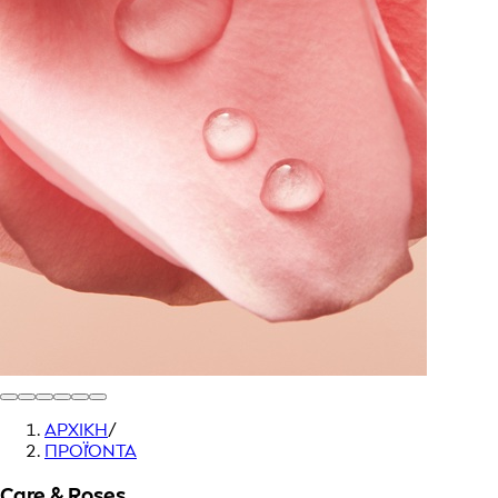
ΑΡΧΙΚΗ
/
ΠΡΟΪΌΝΤΑ
Care & Roses