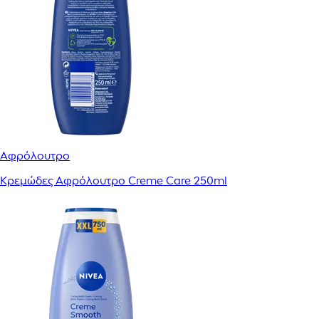
Αφρόλουτρο
Κρεμώδες Αφρόλουτρο Creme Care 250ml