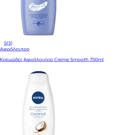
5
(3)
Αφρόλουτρο
Κρεμώδες Αφρόλουτρο Creme Smooth 750ml