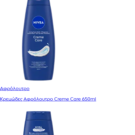
Αφρόλουτρο
Κρεμώδες Αφρόλουτρο Creme Care 650ml