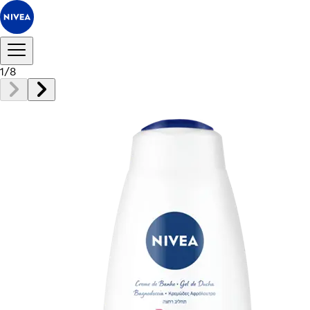
1
/
8