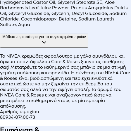
Hydrogenated Castor Oil, Glyceryl Stearate SE, Aloe
Barbadensis Leaf Juice Powder, Prunus Amygdalus Dulcis
Oil, Glyceryl Glucoside, Glycerin, Decyl Glucoside, Sodium
Chloride, Cocamidopropyl Betaine, Sodium Laureth
Sulfate, Aqua
Μάθετε περισσότερα για το συγκεκριμένο προϊόν
Το NIVEA κρεμώδες αφρόλουτρο με γάλα αμυγδάλου και
άρωμα τριαντάφυλλου Care & Roses ξυπνά τις αισθήσεις
σας! Μετατρέψτε το καθημερινό σας μπάνιο σε μια στιγμή
γεμάτη απόλαυση και φροντίδα. Η σύνθεση του ΝΙVEA Care
& Roses είναι βιοδιασπώμενη και περιέχει ενυδατικά
συστατικά ώστε να μην ξυραίνει την επιδερμίδα του
σώματός σας αλλά να την αφήνει απαλή. Το άρωμά του
NIVEA Care & Roses είναι αναζωογονητικό ώστε να
μετατρέπει το καθημερινό ντους σε μία εμπειρία
απόλαυσης.
Αριθμός τεμαχίου
80934-07400-73
Εμφάνιση &