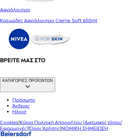
Αφρόλουτρο
Κρεμώδες Αφρόλουτρο Creme Soft 650ml
ΒΡΕΊΤΕ ΜΑΣ ΣΤΟ
ΚΑΤΗΓΟΡΙΕΣ ΠΡΟΪΟΝΤΩΝ
Πρόσωπο
Άνδρας
Ηλιοσ
Cookies
|
Κύρια Πολιτική Απορρήτου (Δικτυακοί τόποι/
Εφαρμογές)
|
Όροι Χρήσης
|
ΝΟΜΙΚΗ ΣΗΜΕΙΩΣΗ