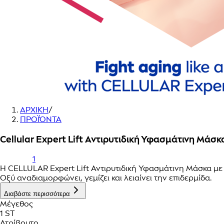
ΑΡΧΙΚΗ
/
ΠΡΟΪΌΝΤΑ
Cellular Expert Lift Αντιρυτιδική Υφασμάτινη Μάσκ
1
Η CELLULAR Expert Lift Αντιρυτιδική Υφασμάτινη Μάσκα με
Οξύ αναδιαμορφώνει, γεμίζει και λειαίνει την επιδερμίδα.
Διαβάστε περισσότερα
Μέγεθος
1 ST
Ατρίβουτο