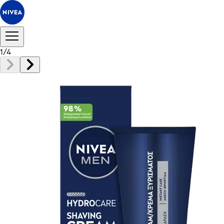
1
/
4