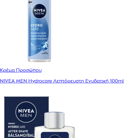
Κρέμα Προσώπου
NIVEA MEN Hydrocare Λεπτόρευστη Ενυδατική 100ml