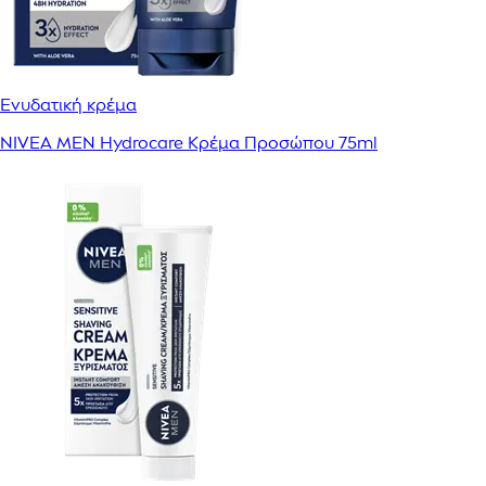
Ενυδατική κρέμα
NIVEA MEN Hydrocare Κρέμα Προσώπου 75ml