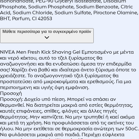
Isononanoate, PEG-90 Glyceryl Isostearate, Disodium
Phosphate, Sodium Phosphate, Sodium Benzoate, Citric
Acid, Sodium Chloride, Sodium Sulfate, Piroctone Olamine,
BHT, Parfum, CI 42053
Μάθετε περισσότερα για το συγκεκριμένο προϊόν
NIVEA Men Fresh Kick Shaving Gel Εμποτισμένο με μέντα
και νερό κάκτου, αυτό το τζελ ξυρίσματος θα
αναζωογονήσει και θα ενυδατώσει άμεσα την επιδερμίδα
σας! Χαρίζει ένα βαθύ και ιδιαίτερα άνετο ξύρισμα όποτε το
χρειάζεστε. Το αναζωογονητικό τζελ ξυρίσματος θα
προστατεύσει από μικροκοψίματα και ερεθισμούς. Για μια
περιποιημενη και υγιής όψη εμφάνιση.
Προσοχή
Προσοχή: Δοχείο υπό πίεση. Μπορεί να σπάσει αν
θερμανθεί. Να διατηρείται μακριά από εστίες θερμότητας,
καυτές επιφάνειες, σπίθες, φλόγες και άλλες πηγές
θερμότητας. Μην καπνίζετε. Να μην τρυπηθεί ή καεί ακόμα
και μετά τη χρήση. Να προφυλάσσεται από τις ακτίνες του
ήλιου. Να μην εκτίθεται σε θερμοκρασία ανώτερη των 50οC.
Να φυλάσσεται μακριά από παιδιά. Περιέχει εύφλεκτα