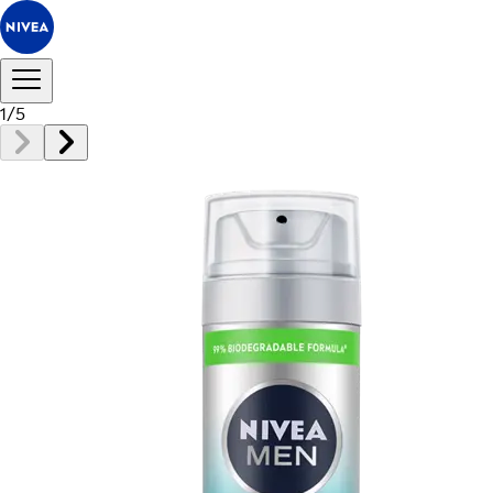
1
/
5