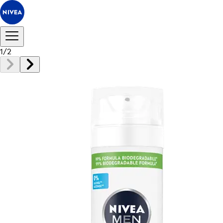
1
/
2