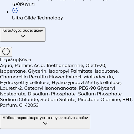
τράβηγμα
Ultra Glide Technology
Κατάλογος συστατικών
Περιλαμβάνει
Aqua, Palmitic Acid, Triethanolamine, Oleth-20,
Isopentane, Glycerin, Isopropyl Palmitate, Isobutane,
Chamomilla Recutita Flower Extract, Maltodextrin,
Hydroxyethylcellulose, Hydroxypropyl Methylcellulose,
Laureth-2, Cetearyl Isononanoate, PEG-90 Glyceryl
Isostearate, Disodium Phosphate, Sodium Phosphate,
Sodium Chloride, Sodium Sulfate, Piroctone Olamine, BHT,
Parfum, CI 42053
Μάθετε περισσότερα για το συγκεκριμένο προϊόν