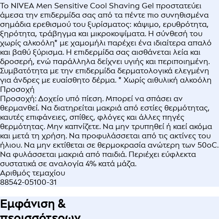
Το NIVEA Men Sensitive Cool Shaving Gel προστατεύει
άμεσα την επιδερμίδα σας από τα πέντε πιο συνηθισμένα
σημάδια ερεθισμού του ξυρίσματος: κάψιμο, ερυθρότητα,
ξηρότητα, τράβηγμα και μικροκοψίματα. Η σύνθεσή του
χωρίς αλκοόλη* με χαμομήλι παρέχει ένα ιδιαίτερα απαλό
και βαθύ ξύρισμα. Η επιδερμίδα σας αισθάνεται λεία και
δροσερή, ενώ παράλληλα δείχνει υγιής και περιποιημένη.
Συμβατότητα με την επιδερμίδα δερματολογικά ελεγμένη
για άνδρες με ευαίσθητο δέρμα. * Χωρίς αιθυλική αλκοόλη
Προσοχή
Προσοχή: Δοχείο υπό πίεση. Μπορεί να σπάσει αν
θερμανθεί. Να διατηρείται μακριά από εστίες θερμότητας,
καυτές επιφάνειες, σπίθες, φλόγες και άλλες πηγές
θερμότητας. Μην καπνίζετε. Να μην τρυπηθεί ή καεί ακόμα
και μετά τη χρήση. Να προφυλάσσεται από τις ακτίνες του
ήλιου. Να μην εκτίθεται σε θερμοκρασία ανώτερη των 50οC.
Να φυλάσσεται μακριά από παιδιά. Περιέχει εύφλεκτα
συστατικά σε αναλογία 4% κατά μάζα.
Αριθμός τεμαχίου
88542-05100-31
Εμφάνιση &
περισσότερων