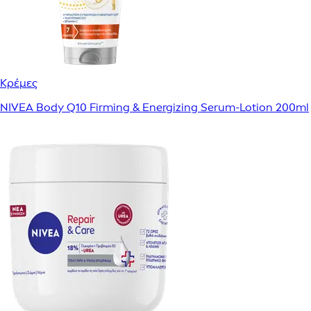
Κρέμες
NIVEA Body Q10 Firming & Energizing Serum-Lotion 200ml