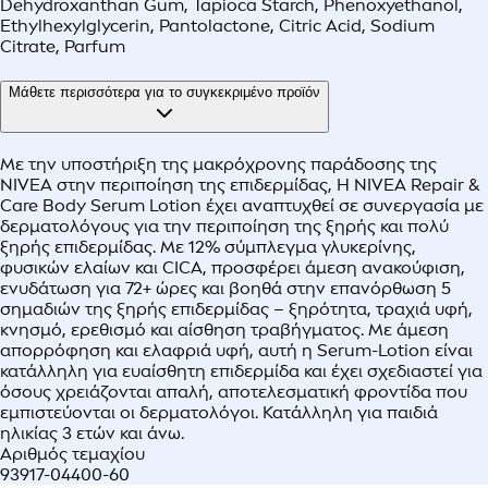
Dehydroxanthan Gum, Tapioca Starch, Phenoxyethanol,
Ethylhexylglycerin, Pantolactone, Citric Acid, Sodium
Citrate, Parfum
Μάθετε περισσότερα για το συγκεκριμένο προϊόν
Με την υποστήριξη της μακρόχρονης παράδοσης της
NIVEA στην περιποίηση της επιδερμίδας, Η NIVEA Repair &
Care Body Serum Lotion έχει αναπτυχθεί σε συνεργασία με
δερματολόγους για την περιποίηση της ξηρής και πολύ
ξηρής επιδερμίδας. Με 12% σύμπλεγμα γλυκερίνης,
φυσικών ελαίων και CICA, προσφέρει άμεση ανακούφιση,
ενυδάτωση για 72+ ώρες και βοηθά στην επανόρθωση 5
σημαδιών της ξηρής επιδερμίδας – ξηρότητα, τραχιά υφή,
κνησμό, ερεθισμό και αίσθηση τραβήγματος. Με άμεση
απορρόφηση και ελαφριά υφή, αυτή η Serum-Lotion είναι
κατάλληλη για ευαίσθητη επιδερμίδα και έχει σχεδιαστεί για
όσους χρειάζονται απαλή, αποτελεσματική φροντίδα που
εμπιστεύονται οι δερματολόγοι. Κατάλληλη για παιδιά
ηλικίας 3 ετών και άνω.
Αριθμός τεμαχίου
93917-04400-60