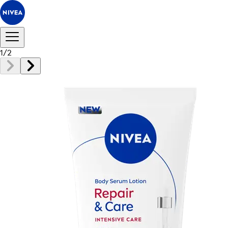
1
/
2