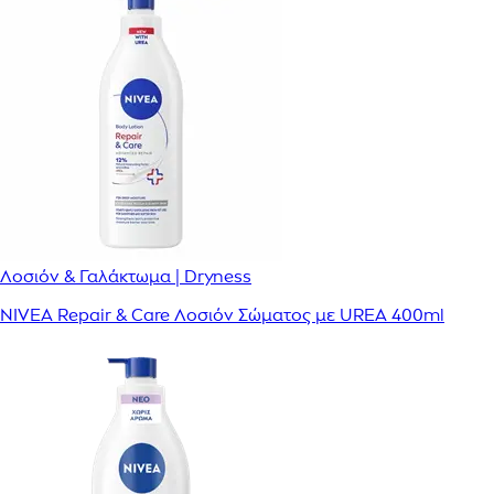
Λοσιόν & Γαλάκτωμα | Dryness
NIVEA Repair & Care Λοσιόν Σώματος με UREA 400ml