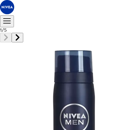
1
/
5