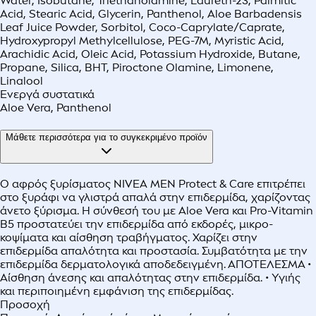
Water, Isobutane, Triethanolamine, Laureth-23, Palmitic
Acid, Stearic Acid, Glycerin, Panthenol, Aloe Barbadensis
Leaf Juice Powder, Sorbitol, Coco-Caprylate/Caprate,
Hydroxypropyl Methylcellulose, PEG-7M, Myristic Acid,
Arachidic Acid, Oleic Acid, Potassium Hydroxide, Butane,
Propane, Silica, BHT, Piroctone Olamine, Limonene,
Linalool
Ενεργά συστατικά
Aloe Vera, Panthenol
Μάθετε περισσότερα για το συγκεκριμένο προϊόν
Ο αφρός ξυρίσματος NIVEA MEN Protect & Care επιτρέπει
στο ξυράφι να γλιστρά απαλά στην επιδερμίδα, χαρίζοντας
άνετο ξύρισμα. Η σύνθεσή του με Aloe Vera και Pro-Vitamin
B5 προστατεύει την επιδερμίδα από εκδορές, μικρο-
κοψίματα και αίσθηση τραβήγματος. Χαρίζει στην
επιδερμίδα απαλότητα και προστασία. Συμβατότητα με την
επιδερμίδα δερματολογικά αποδεδειγμένη. ΑΠΟΤΕΛΕΣΜΑ •
Αίσθηση άνεσης και απαλότητας στην επιδερμίδα. • Υγιής
και περιποιημένη εμφάνιση της επιδερμίδας.
Προσοχή