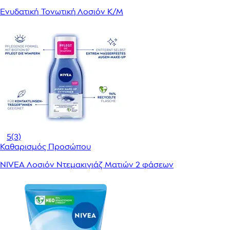
Ενυδατική Τονωτική Λοσιόν Κ/Μ
5
(3)
Καθαρισμός Προσώπου
NIVEA Λοσιόν Ντεμακιγιάζ Ματιών 2 φάσεων