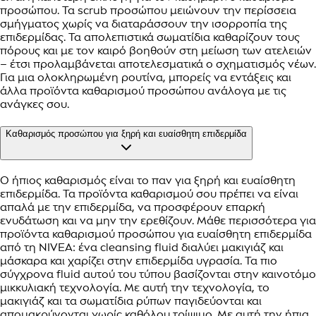
προσώπου. Τα scrub προσώπου μειώνουν την περίσσεια
σμήγματος χωρίς να διαταράσσουν την ισορροπία της
επιδερμίδας. Τα απολεπιστικά σωματίδια καθαρίζουν τους
πόρους και με τον καιρό βοηθούν στη μείωση των ατελειών
– έτσι προλαμβάνεται αποτελεσματικά ο σχηματισμός νέων.
Για μια ολοκληρωμένη ρουτίνα, μπορείς να εντάξεις και
άλλα προϊόντα καθαρισμού προσώπου ανάλογα με τις
ανάγκες σου.
Καθαρισμός προσώπου για ξηρή και ευαίσθητη επιδερμίδα
Ο ήπιος καθαρισμός είναι το παν για ξηρή και ευαίσθητη
επιδερμίδα. Τα προϊόντα καθαρισμού σου πρέπει να είναι
απαλά με την επιδερμίδα, να προσφέρουν επαρκή
ενυδάτωση και να μην την ερεθίζουν. Μάθε περισσότερα για
προϊόντα καθαρισμού προσώπου για ευαίσθητη επιδερμίδα
από τη NIVEA: ένα cleansing fluid διαλύει μακιγιάζ και
μάσκαρα και χαρίζει στην επιδερμίδα υγρασία. Τα πιο
σύγχρονα fluid αυτού του τύπου βασίζονται στην καινοτόμο
μικκυλιακή τεχνολογία. Με αυτή την τεχνολογία, το
μακιγιάζ και τα σωματίδια ρύπων παγιδεύονται και
απομακρύνονται χωρίς καθόλου τρίψιμο. Με αυτή την ήπια