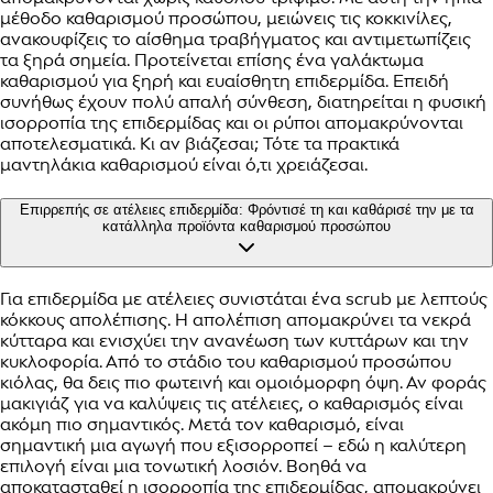
μέθοδο καθαρισμού προσώπου, μειώνεις τις κοκκινίλες,
ανακουφίζεις το αίσθημα τραβήγματος και αντιμετωπίζεις
τα ξηρά σημεία. Προτείνεται επίσης ένα γαλάκτωμα
καθαρισμού για ξηρή και ευαίσθητη επιδερμίδα. Επειδή
συνήθως έχουν πολύ απαλή σύνθεση, διατηρείται η φυσική
ισορροπία της επιδερμίδας και οι ρύποι απομακρύνονται
αποτελεσματικά. Κι αν βιάζεσαι; Τότε τα πρακτικά
μαντηλάκια καθαρισμού είναι ό,τι χρειάζεσαι.
Επιρρεπής σε ατέλειες επιδερμίδα: Φρόντισέ τη και καθάρισέ την με τα
κατάλληλα προϊόντα καθαρισμού προσώπου
Για επιδερμίδα με ατέλειες συνιστάται ένα scrub με λεπτούς
κόκκους απολέπισης. Η απολέπιση απομακρύνει τα νεκρά
κύτταρα και ενισχύει την ανανέωση των κυττάρων και την
κυκλοφορία. Από το στάδιο του καθαρισμού προσώπου
κιόλας, θα δεις πιο φωτεινή και ομοιόμορφη όψη. Αν φοράς
μακιγιάζ για να καλύψεις τις ατέλειες, ο καθαρισμός είναι
ακόμη πιο σημαντικός. Μετά τον καθαρισμό, είναι
σημαντική μια αγωγή που εξισορροπεί – εδώ η καλύτερη
επιλογή είναι μια τονωτική λοσιόν. Βοηθά να
αποκατασταθεί η ισορροπία της επιδερμίδας, απομακρύνει