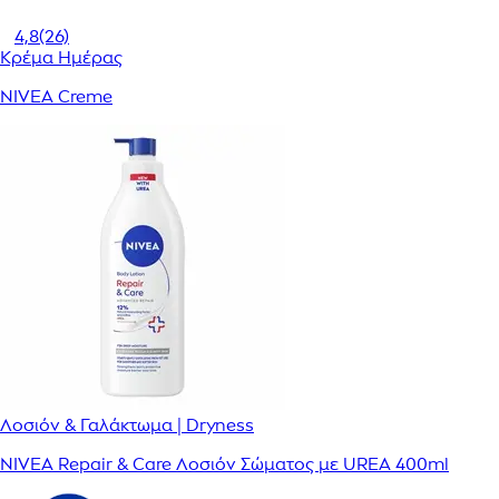
4,8
(26)
Κρέμα Ημέρας
NIVEA Creme
Λοσιόν & Γαλάκτωμα | Dryness
NIVEA Repair & Care Λοσιόν Σώματος με UREA 400ml