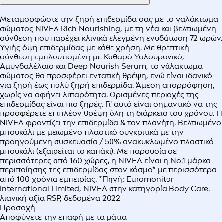
Μεταμορφώστε την ξηρή επιδερμίδα σας με το γαλάκτωμα
σώματος NIVEA Rich Nourishing, με τη νέα και βελτιωμένη
σύνθεση που παρέχει κλινικά ελεγμένη ενυδάτωση 72 ωρών.
Υγιής όψη επιδερμίδας με κάθε χρήση. Με θρεπτική
σύνθεση εμπλουτισμένη με Καθαρό Υαλουρονικό,
Αμυγδαλέλαιο και Deep Nourish Serum, το γάλακτωμα
σώματος θα προσφέρει εντατική θρέψη, ενώ είναι ιδανικό
για ξηρή έως πολύ ξηρή επιδερμίδα. Άμεση απορρόφηση,
χωρίς να αφήνει λιπαρότητα. Ορισμένες περιοχές της
επιδερμίδας είναι πιο ξηρές. Γι' αυτό είναι σημαντικό να της
προσφέρετε επιπλέον θρέψη όλη τη διάρκεια του χρόνου. Η
NIVEA φροντίζει την επιδερμίδα & τον πλανήτη. Βελτιωμένο
μπουκάλι με μειωμένο πλαστικό συγκριτικά με την
προηγούμενη συσκευασία / 50% ανακυκλωμένο πλαστικό
μπουκάλι (εξαιρείται το καπάκι). Με παρουσία σε
περισσότερες από 160 χώρες, η NIVEA είναι η Νο.1 μάρκα
περιποίησης της επιδερμίδας στον κόσμο* με περισσότερα
από 100 χρόνια εμπειρίας. *Πηγή: Euromonitor
International Limited, NIVEA στην κατηγορία Body Care.
λιανική αξία RSP, δεδομένα 2022
Προσοχή
Αποφύγετε την επαφή με τα μάτια