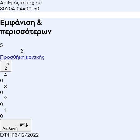
Αριθμός τεμαχίου
80204-04400-50
Εμφάνιση &
περισσότερων
5
2
Προσθήκη κριτικής
5
2
4
0
3
0
2
0
1
0
Διαλογή
ΕΦΗ!
13/12/2022