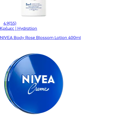
4,9
(55)
Κρέμες | Hydration
NIVEA Body Rose Blossom Lotion 400ml