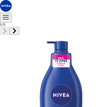
1
/
5