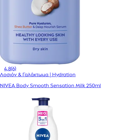
4,8
(6)
Λοσιόν & Γαλάκτωμα | Hydration
NIVEA Body Smooth Sensation Milk 250ml