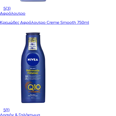
5
(3)
Αφρόλουτρο
Κρεμώδες Αφρόλουτρο Creme Smooth 750ml
5
(1)
Λοσιόν & Γαλάκτωμα