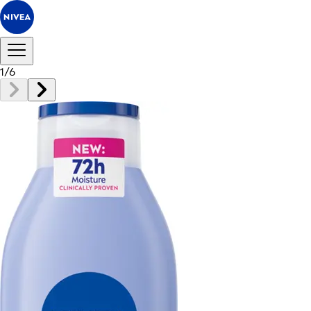
1
/
6