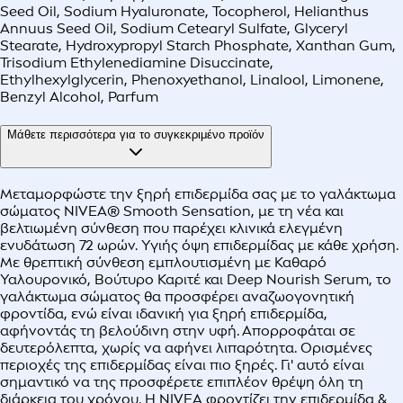
Seed Oil, Sodium Hyaluronate, Tocopherol, Helianthus
Annuus Seed Oil, Sodium Cetearyl Sulfate, Glyceryl
Stearate, Hydroxypropyl Starch Phosphate, Xanthan Gum,
Trisodium Ethylenediamine Disuccinate,
Ethylhexylglycerin, Phenoxyethanol, Linalool, Limonene,
Benzyl Alcohol, Parfum
Μάθετε περισσότερα για το συγκεκριμένο προϊόν
Μεταμορφώστε την ξηρή επιδερμίδα σας με το γαλάκτωμα
σώματος NIVEA® Smooth Sensation, με τη νέα και
βελτιωμένη σύνθεση που παρέχει κλινικά ελεγμένη
ενυδάτωση 72 ωρών. Υγιής όψη επιδερμίδας με κάθε χρήση.
Με θρεπτική σύνθεση εμπλουτισμένη με Καθαρό
Υαλουρονικό, Βούτυρο Καριτέ και Deep Nourish Serum, το
γαλάκτωμα σώματος θα προσφέρει αναζωογονητική
φροντίδα, ενώ είναι ιδανική για ξηρή επιδερμίδα,
αφήνοντάς τη βελούδινη στην υφή. Απορροφάται σε
δευτερόλεπτα, χωρίς να αφήνει λιπαρότητα. Ορισμένες
περιοχές της επιδερμίδας είναι πιο ξηρές. Γι' αυτό είναι
σημαντικό να της προσφέρετε επιπλέον θρέψη όλη τη
διάρκεια του χρόνου. Η NIVEA φροντίζει την επιδερμίδα &