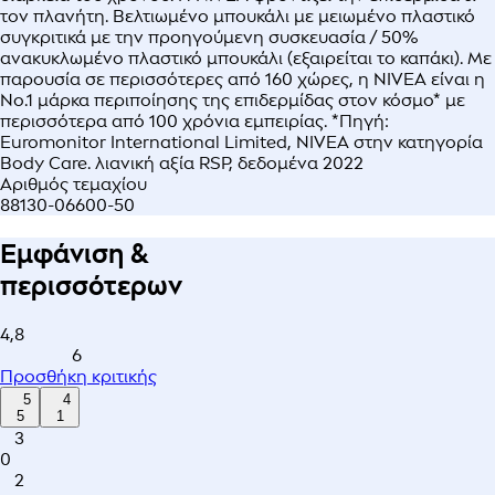
τον πλανήτη. Βελτιωμένο μπουκάλι με μειωμένο πλαστικό
συγκριτικά με την προηγούμενη συσκευασία / 50%
ανακυκλωμένο πλαστικό μπουκάλι (εξαιρείται το καπάκι). Με
παρουσία σε περισσότερες από 160 χώρες, η NIVEA είναι η
Νο.1 μάρκα περιποίησης της επιδερμίδας στον κόσμο* με
περισσότερα από 100 χρόνια εμπειρίας. *Πηγή:
Euromonitor International Limited, NIVEA στην κατηγορία
Body Care. λιανική αξία RSP, δεδομένα 2022
Αριθμός τεμαχίου
88130-06600-50
Εμφάνιση &
περισσότερων
4,8
6
Προσθήκη κριτικής
5
4
5
1
3
0
2