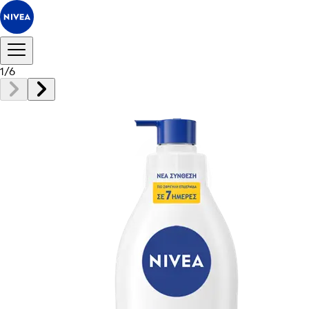
1
/
6