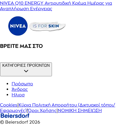
NIVEA Q10 ENERGY Αντιρυτιδική Κρέμα Ημέρας για
Αναπλήρωση Ενέργειας
ΒΡΕΊΤΕ ΜΑΣ ΣΤΟ
ΚΑΤΗΓΟΡΙΕΣ ΠΡΟΪΟΝΤΩΝ
Πρόσωπο
Άνδρας
Ηλιοσ
Cookies
|
Κύρια Πολιτική Απορρήτου (Δικτυακοί τόποι/
Εφαρμογές)
|
Όροι Χρήσης
|
ΝΟΜΙΚΗ ΣΗΜΕΙΩΣΗ
© Beiersdorf 2026