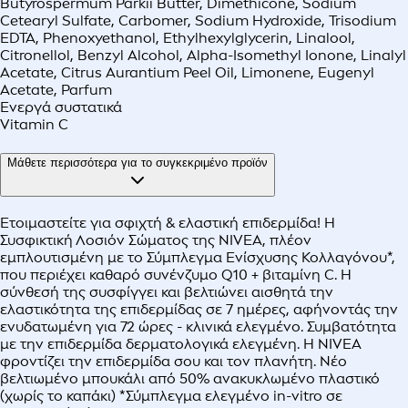
Butyrospermum Parkii Butter, Dimethicone, Sodium
Cetearyl Sulfate, Carbomer, Sodium Hydroxide, Trisodium
EDTA, Phenoxyethanol, Ethylhexylglycerin, Linalool,
Citronellol, Benzyl Alcohol, Alpha-Isomethyl Ionone, Linalyl
Acetate, Citrus Aurantium Peel Oil, Limonene, Eugenyl
Acetate, Parfum
Ενεργά συστατικά
Vitamin C
Μάθετε περισσότερα για το συγκεκριμένο προϊόν
Ετοιμαστείτε για σφιχτή & ελαστική επιδερμίδα! Η
Συσφικτική Λοσιόν Σώματος της NIVEA, πλέον
εμπλουτισμένη με το Σύμπλεγμα Ενίσχυσης Κολλαγόνου*,
που περιέχει καθαρό συνένζυμο Q10 + βιταμίνη C. Η
σύνθεσή της συσφίγγει και βελτιώνει αισθητά την
ελαστικότητα της επιδερμίδας σε 7 ημέρες, αφήνοντάς την
ενυδατωμένη για 72 ώρες - κλινικά ελεγμένο. Συμβατότητα
με την επιδερμίδα δερματολογικά ελεγμένη. Η NIVEA
φροντίζει την επιδερμίδα σου και τον πλανήτη. Νέο
βελτιωμένο μπουκάλι από 50% ανακυκλωμένο πλαστικό
(χωρίς το καπάκι) *Σύμπλεγμα ελεγμένο in-vitro σε