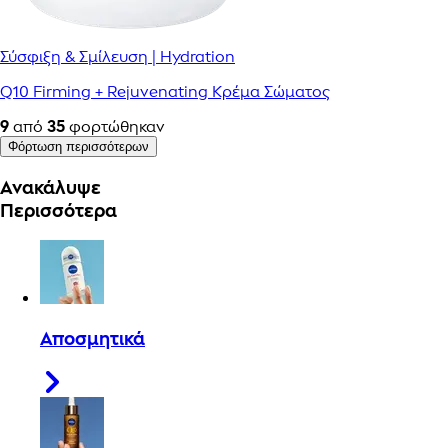
Σύσφιξη & Σμίλευση | Hydration
Q10 Firming + Rejuvenating Κρέμα Σώματος
9
από
35
φορτώθηκαν
Φόρτωση περισσότερων
Ανακάλυψε
Περισσότερα
Αποσμητικά