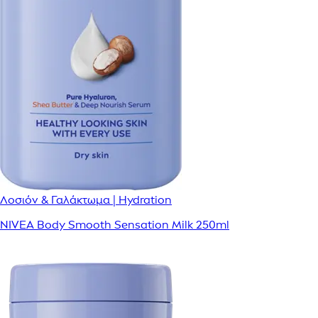
Λοσιόν & Γαλάκτωμα | Hydration
NIVEA Body Smooth Sensation Milk 250ml