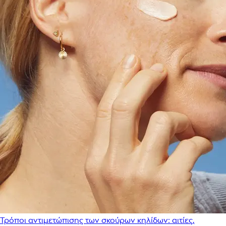
Τρόποι αντιμετώπισης των σκούρων κηλίδων: αιτίες,