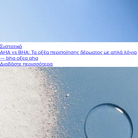
Συστατικό
AHA vs BHA: Τα οξέα περιποίησης δέρματος με απλά λόγια
— bha οξεα aha
Διαβάστε περισσότερα