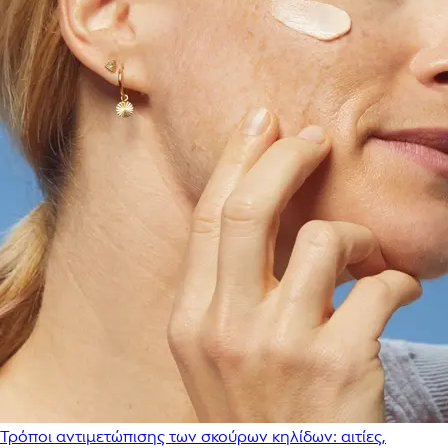
Τρόποι αντιμετώπισης των σκούρων κηλίδων: αιτίες,