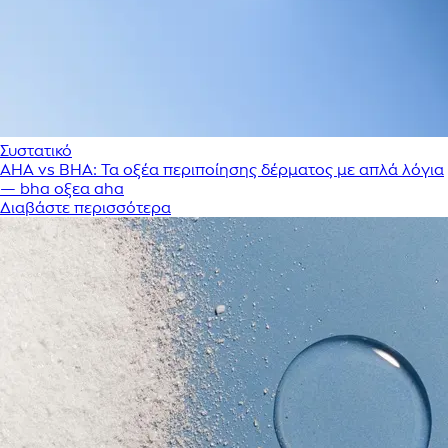
Συστατικό
AHA vs BHA: Τα οξέα περιποίησης δέρματος με απλά λόγια
— bha οξεα aha
Διαβάστε περισσότερα