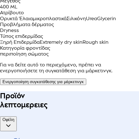
Μέγεθος
400 ML
Ατρίβουτο
Ορυκτά Έλαια
μικροπλαστικά
Σιλικόνη
Urea
Glycerin
Προβλήματα δέρματος
Dryness
Τύπος επιδερμίδας
Ξηρή Επιδερμίδα
Extremely dry skin
Rough skin
Κατηγορία φροντίδας
περιποίηση σώματος
Για να δείτε αυτό το περιεχόμενο, πρέπει να
ενεργοποιήσετε τη συγκατάθεση για μάρκετινγκ.
Ενεργοποίηση συγκατάθεσης για μάρκετινγκ
Προϊόν
λεπτομερειες
Οφέλη