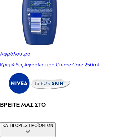
Αφρόλουτρο
Κρεμώδες Αφρόλουτρο Creme Care 250ml
ΒΡΕΊΤΕ ΜΑΣ ΣΤΟ
ΚΑΤΗΓΟΡΙΕΣ ΠΡΟΪΟΝΤΩΝ