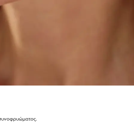
 συνοφρυώματος.