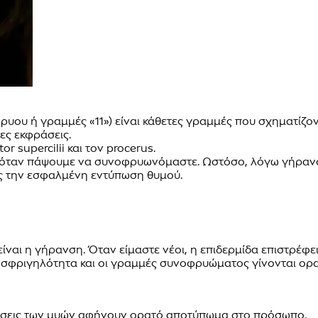
ρυου ή γραμμές «11») είναι κάθετες γραμμές που σχηματί
ς εκφράσεις.
 supercilii και τον procerus.
ουν όταν πάψουμε να συνοφρυωνόμαστε. Ωστόσο, λόγω γήραν
ας την εσφαλμένη εντύπωση θυμού.
 είναι η γήρανση. Όταν είμαστε νέοι, η επιδερμίδα επιστρέφ
ι σφριγηλότητα και οι γραμμές συνοφρυώματος γίνονται ορα
νήσεις των μυών αφήνουν ορατό αποτύπωμα στο πρόσωπο.