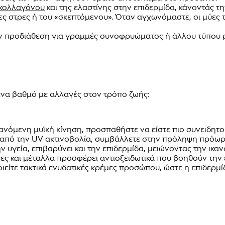
κολλαγόνου
και της ελαστίνης στην επιδερμίδα, κάνοντάς τ
ς στρες ή του «σκεπτόμενου». Όταν αγχωνόμαστε, οι μύες 
ην προδιάθεση για γραμμές συνοφρυώματος ή άλλου τύπου ρ
α βαθμό με αλλαγές στον τρόπο ζωής:
νόμενη μυϊκή κίνηση, προσπαθήστε να είστε πιο συνειδητο
πό την UV ακτινοβολία, συμβάλλετε στην πρόληψη πρόωρη
ν υγεία, επιβαρύνει και την επιδερμίδα, μειώνοντας την ικα
ες και μέταλλα προσφέρει αντιοξειδωτικά που βοηθούν την ε
οιείτε τακτικά ενυδατικές κρέμες προσώπου, ώστε η επιδερμ