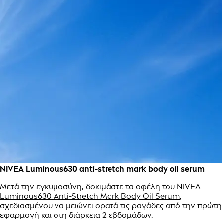
NIVEA Luminous630 anti-stretch mark body oil serum
Μετά την εγκυμοσύνη, δοκιμάστε τα οφέλη του
NIVEA
Luminous630 Anti-Stretch Mark Body Oil Serum
,
σχεδιασμένου να μειώνει ορατά τις ραγάδες από την πρώτη
εφαρμογή και στη διάρκεια 2 εβδομάδων.