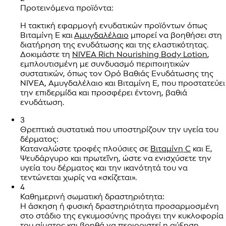
Προτεινόμενα προϊόντα:
Η τακτική εφαρμογή ενυδατικών προϊόντων όπως
Βιταμίνη Ε και
Αμυγδαλέλαιο
μπορεί να βοηθήσει στη
διατήρηση της ενυδάτωσης και της ελαστικότητας.
Δοκιμάστε τη
NIVEA Rich Nourishing Body Lotion
,
εμπλουτισμένη με συνδυασμό περιποιητικών
συστατικών, όπως τον Ορό Βαθιάς Ενυδάτωσης της
NIVEA, Αμυγδαλέλαιο και Βιταμίνη Ε, που προστατεύει
την επιδερμίδα και προσφέρει έντονη, βαθιά
ενυδάτωση.
3
Θρεπτικά συστατικά που υποστηρίζουν την υγεία του
δέρματος:
Καταναλώστε τροφές πλούσιες σε
Βιταμίνη C
και Ε,
Ψευδάργυρο και πρωτεΐνη, ώστε να ενισχύσετε την
υγεία του δέρματος και την ικανότητά του να
τεντώνεται χωρίς να «σκίζεται».
4
Καθημερινή σωματική δραστηριότητα:
Η άσκηση ή φυσική δραστηριότητα προσαρμοσμένη
στο στάδιο της εγκυμοσύνης προάγει την κυκλοφορία
του αίματος και βοηθά να περιοριστεί η αύξηση