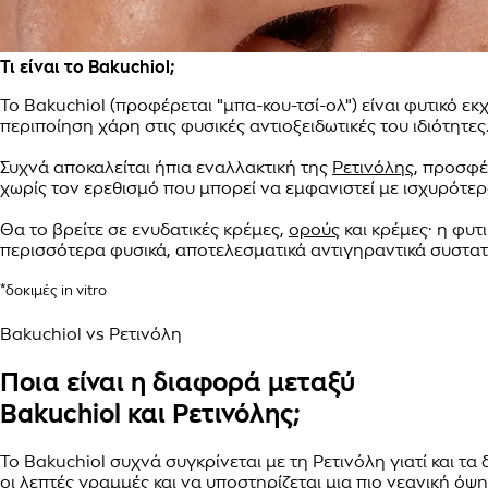
Τι είναι το Bakuchiol;
Το Bakuchiol (προφέρεται "μπα-κου-τσί-ολ") είναι φυτικό ε
περιποίηση χάρη στις φυσικές αντιοξειδωτικές του ιδιότητες
Συχνά αποκαλείται ήπια εναλλακτική της
Ρετινόλης
, προσφ
χωρίς τον ερεθισμό που μπορεί να εμφανιστεί με ισχυρότερ
Θα το βρείτε σε ενυδατικές κρέμες,
ορούς
και κρέμες· η φυτ
περισσότερα φυσικά, αποτελεσματικά αντιγηραντικά συστατ
*δοκιμές in vitro
Bakuchiol vs Ρετινόλη
Ποια είναι η διαφορά μεταξύ
Bakuchiol και Ρετινόλης;
Το Bakuchiol συχνά συγκρίνεται με τη Ρετινόλη γιατί και
οι λεπτές γραμμές
και να υποστηρίζεται μια πιο νεανική όψη