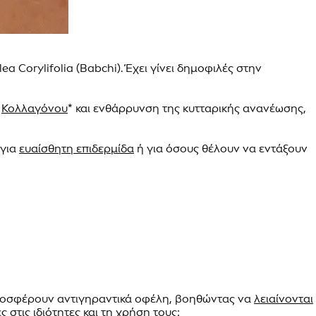
a Corylifolia (Babchi). Έχει γίνει δημοφιλές στην
ς
Κολλαγόνου
* και ενθάρρυνση της κυτταρικής ανανέωσης,
 για
ευαίσθητη επιδερμίδα
ή για όσους θέλουν να εντάξουν
ι προσφέρουν αντιγηραντικά οφέλη, βοηθώντας να
λειαίνονται
στις ιδιότητες και τη χρήση τους: