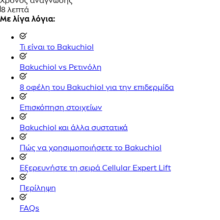
Χρόνος ανάγνωσης
8 λεπτά
Με λίγα λόγια:
Τι είναι το Bakuchiol
Bakuchiol vs Ρετινόλη
8 οφέλη του Bakuchiol για την επιδερμίδα
Επισκόπηση στοιχείων
Bakuchiol και άλλα συστατικά
Πώς να χρησιμοποιήσετε το Bakuchiol
Εξερευνήστε τη σειρά Cellular Expert Lift
Περίληψη
FAQs